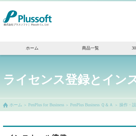
株
式
会
社
ホーム
商品一覧
3
プ
ラ
ス
ライセンス登録とイン
ソ
フ
ト
ホーム
PenPlus
for
Business
PenPlus Business Ｑ＆Ａ
操作・